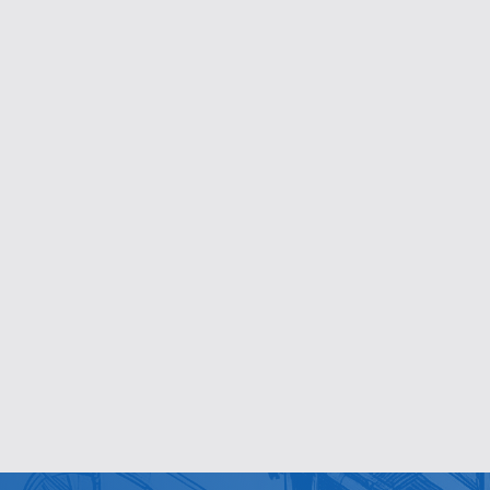
RS
Risarcimento Semplice
Sito web