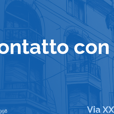
contatto con
Via X
80998