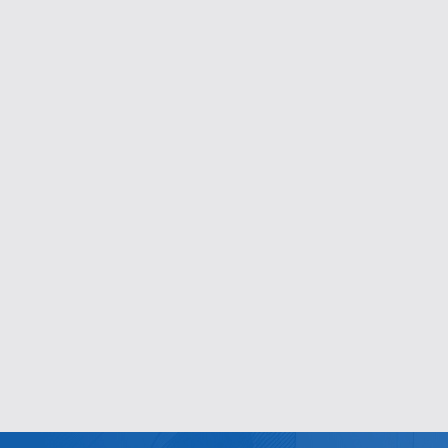
Cdo
Opere Educative – Foe
Sito web
SISCOS
Servizi per la Cooperazione
Internazionale
Sito web