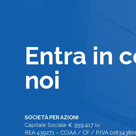
Entra in 
noi
SOCIETÀ PER AZIONI
Capitale Sociale € 959.417 i.v.
REA 439271 – CCIAA / CF / P.IVA 018343